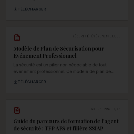
financiers, opérationnels et RH essentiels pour une
TÉLÉCHARGER
gestion proactive et rentable, alignée sur les
exigences du secteur.
SÉCURITÉ ÉVÉNEMENTIELLE
Modèle de Plan de Sécurisation pour
Événement Professionnel
La sécurité est un pilier non négociable de tout
événement professionnel. Ce modèle de plan de
sécurisation vous fournit une trame exhaustive pour
TÉLÉCHARGER
identifier les risques, définir les procédures et
coordonner les équipes, assurant ainsi la protection
des participants, des exposants et du personnel.
GUIDE PRATIQUE
Guide du parcours de formation de l'agent
de sécurité : TFP APS et filière SSIAP