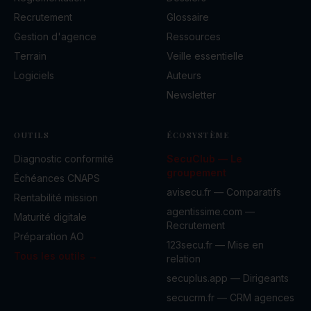
Recrutement
Glossaire
Gestion d'agence
Ressources
Terrain
Veille essentielle
Logiciels
Auteurs
Newsletter
OUTILS
ÉCOSYSTÈME
Diagnostic conformité
SecuClub — Le
groupement
Échéances CNAPS
avisecu.fr — Comparatifs
Rentabilité mission
agentissime.com —
Maturité digitale
Recrutement
Préparation AO
123secu.fr — Mise en
Tous les outils →
relation
secuplus.app — Dirigeants
secucrm.fr — CRM agences