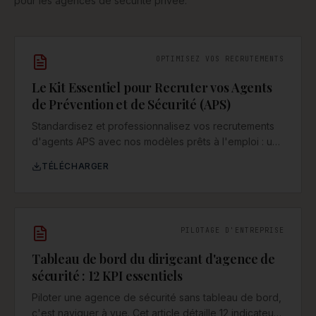
pour les agences de sécurité privée.
OPTIMISEZ VOS RECRUTEMENTS
Le Kit Essentiel pour Recruter vos Agents
de Prévention et de Sécurité (APS)
Standardisez et professionnalisez vos recrutements
d'agents APS avec nos modèles prêts à l'emploi : une
annonce-type percutante, une grille d'entretien
TÉLÉCHARGER
complète et un parcours d'intégration détaillé sur 90
jours pour sécuriser vos nouvelles recrues.
PILOTAGE D'ENTREPRISE
Tableau de bord du dirigeant d'agence de
sécurité : 12 KPI essentiels
Piloter une agence de sécurité sans tableau de bord,
c'est naviguer à vue. Cet article détaille 12 indicateurs