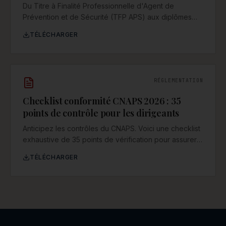
Du Titre à Finalité Professionnelle d'Agent de
Prévention et de Sécurité (TFP APS) aux diplômes
SSIAP, ce guide détaille les étapes, durées, coûts et
TÉLÉCHARGER
financements pour construire une carrière dans la
sécurité privée.
RÉGLEMENTATION
Checklist conformité CNAPS 2026 : 35
points de contrôle pour les dirigeants
Anticipez les contrôles du CNAPS. Voici une checklist
exhaustive de 35 points de vérification pour assurer
la conformité de votre entreprise de sécurité privée
TÉLÉCHARGER
en 2026 et au-delà. Un outil indispensable pour tout
dirigeant.